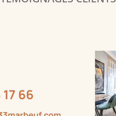
 17 66
l33marbeuf.com